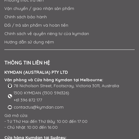
Phương thức trả tiền
Vận chuyển / giao nhận sản phẩm
Chính sách bảo hành
Đổi / trả sản phẩm và hoàn tiền
Chính sách về quyền riêng tư của kymdan
Hướng dẫn sử dụng nệm
THÔNG TIN LIÊN HỆ
KYMDAN (AUSTRALIA) PTY LTD
Văn phòng và Cửa hàng Kymdan tại Melbourne:
78 Nicholson Street, Footscray, Victoria 3011, Australia
1300 KYMDAN (1300 596326)
+61 396 872 177
contactus@kymdan.com
Giờ mở cửa:
- Từ Thứ Hai đến Thứ Bảy: 10:00 đến 17:00
- Chủ Nhật: 10:00 đến 16:00
Cửa hàng Kymdan tại Sydney: