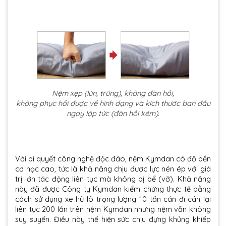
Nệm xẹp (lún, trũng), không đàn hồi,
không phục hồi được về hình dạng và kích thước ban đầu
ngay lập tức (đàn hồi kém).
Với bí quyết công nghệ độc đáo, nệm Kymdan có độ bền
cơ học cao, tức là khả năng chịu được lực nén ép với giá
trị lớn tác động liên tục mà không bị bể (vỡ). Khả năng
này đã được Công ty Kymdan kiểm chứng thực tế bằng
cách sử dụng xe hủ lô trọng lượng 10 tấn cán đi cán lại
liên tục 200 lần trên nệm Kymdan nhưng nệm vẫn không
suy suyển. Điều này thể hiện sức chịu đựng khủng khiếp