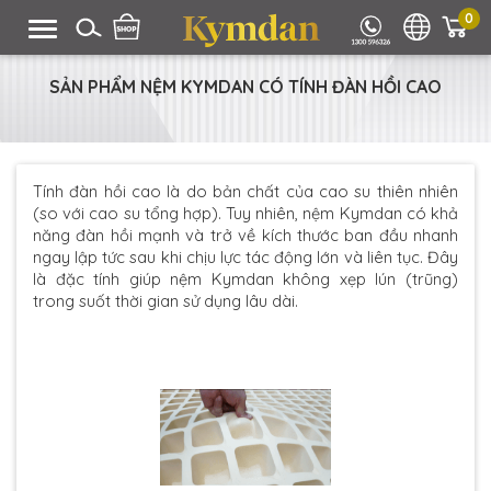
0
SẢN PHẨM NỆM KYMDAN CÓ TÍNH ĐÀN HỒI CAO
Tính đàn hồi cao là do bản chất của cao su thiên nhiên
(so với cao su tổng hợp). Tuy nhiên, nệm Kymdan có khả
năng đàn hồi mạnh và trở về kích thước ban đầu nhanh
ngay lập tức sau khi chịu lực tác động lớn và liên tục. Đây
là đặc tính giúp nệm Kymdan không xẹp lún (trũng)
trong suốt thời gian sử dụng lâu dài.