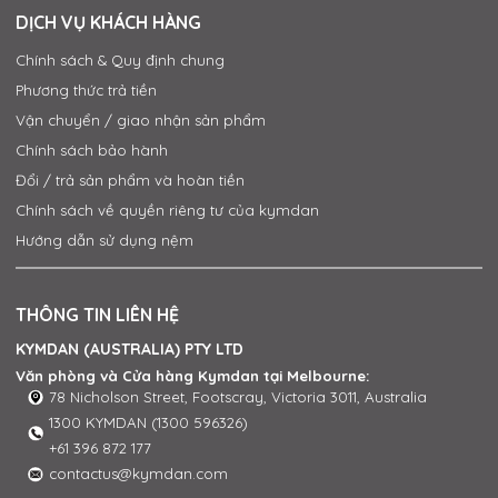
DỊCH VỤ KHÁCH HÀNG
Chính sách & Quy định chung
Phương thức trả tiền
Vận chuyển / giao nhận sản phẩm
Chính sách bảo hành
Đổi / trả sản phẩm và hoàn tiền
Chính sách về quyền riêng tư của kymdan
Hướng dẫn sử dụng nệm
THÔNG TIN LIÊN HỆ
KYMDAN (AUSTRALIA) PTY LTD
Văn phòng và Cửa hàng Kymdan tại Melbourne:
78 Nicholson Street, Footscray, Victoria 3011, Australia
1300 KYMDAN (1300 596326)
+61 396 872 177
contactus@kymdan.com