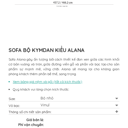
SOFA BỘ KYMDAN KIỂU ALANA
Sofa Alana gây ấn tượng bởi cách thiết kế đan xen giữa các hình khối
cơ bản vuông và tròn, giữa đường viền gỗ và phần vải bọc tạo cho sản
phẩm sự mạnh mẽ, vững chãi. Alana sẽ mang lại cho không gian
phòng khách thêm phần bề thế, sang trọng.
Xem bảng giá nệm và gối (tất cả kích thước)
Quý khách vui lòng chọn kích thước:
Size:
Vỏ bọc:
Thông số chi tiết sản phẩm:
Giá bán lẻ:
Phí vận chuyển: