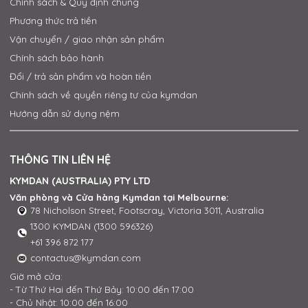
Chính sách & Quy định chung
Phương thức trả tiền
Vận chuyển / giao nhận sản phẩm
Chính sách bảo hành
Đổi / trả sản phẩm và hoàn tiền
Chính sách về quyền riêng tư của kymdan
Hướng dẫn sử dụng nệm
THÔNG TIN LIÊN HỆ
KYMDAN (AUSTRALIA) PTY LTD
Văn phòng và Cửa hàng Kymdan tại Melbourne:
78 Nicholson Street, Footscray, Victoria 3011, Australia
1300 KYMDAN (1300 596326)
+61 396 872 177
contactus@kymdan.com
Giờ mở cửa:
- Từ Thứ Hai đến Thứ Bảy: 10:00 đến 17:00
- Chủ Nhật: 10:00 đến 16:00