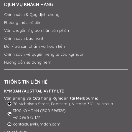
DỊCH VỤ KHÁCH HÀNG
Chính sách & Quy định chung
Phương thức trả tiền
Vận chuyển / giao nhận sản phẩm
Chính sách bảo hành
Đổi / trả sản phẩm và hoàn tiền
Chính sách về quyền riêng tư của kymdan
Hướng dẫn sử dụng nệm
THÔNG TIN LIÊN HỆ
KYMDAN (AUSTRALIA) PTY LTD
Văn phòng và Cửa hàng Kymdan tại Melbourne:
78 Nicholson Street, Footscray, Victoria 3011, Australia
1300 KYMDAN (1300 596326)
+61 396 872 177
contactus@kymdan.com