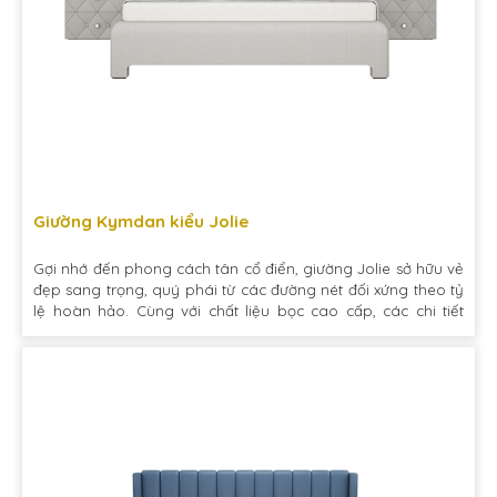
Giường Kymdan kiểu Jolie
Gợi nhớ đến phong cách tân cổ điển, giường Jolie sở hữu vẻ
đẹp sang trọng, quý phái từ các đường nét đối xứng theo tỷ
lệ hoàn hảo. Cùng với chất liệu bọc cao cấp, các chi tiết
nhấn nút tỉ mỉ mang lại cho sản phẩm sự đẹp mắt vô cùng
ấn tượng. Bộ sản phẩm bao gồm 01 giường, 02 tủ đầu
giường và 01 ghế đôn.